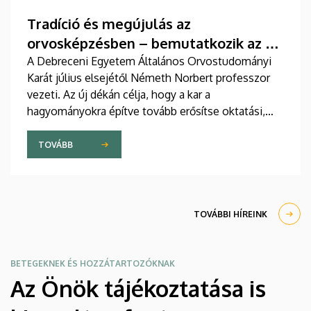
együttműködésben készült publikáció egyik
szerzője a Debreceni Egyetem egyetemi tanára.
Tradíció és megújulás az
orvosképzésben – bemutatkozik az új
ÁOK-dékán
A Debreceni Egyetem Általános Orvostudományi
Karát július elsejétől Németh Norbert professzor
vezeti. Az új dékán célja, hogy a kar a
hagyományokra építve tovább erősítse oktatási,
kutatási és nemzetközi pozícióját. Kiemelt
feladatként jelölte meg az orvosképzés további
TOVÁBB
folyamatos fejlesztését, különös tekintettel a
gyakorlati képzésre, valamint az új generációk
tanulási igényeihez igazodó oktatásmódszertanra.
TOVÁBBI HÍREINK
BETEGEKNEK ÉS HOZZÁTARTOZÓKNAK
Az Önök tájékoztatása is