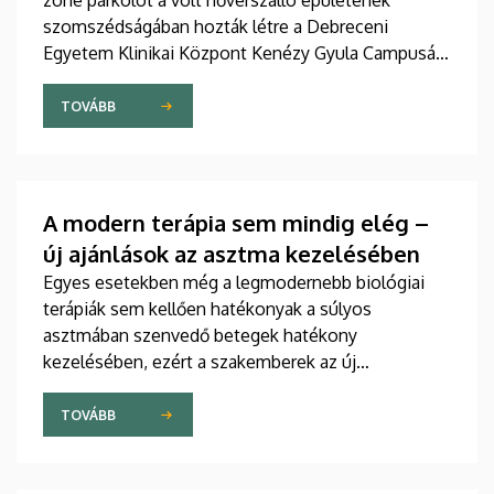
zone parkolót a volt nővérszálló épületének
szomszédságában hozták létre a Debreceni
Egyetem Klinikai Központ Kenézy Gyula Campusán.
Az új területet várhatóan augusztusban nyitják meg
a járművek előtt.
TOVÁBB
A modern terápia sem mindig elég –
új ajánlások az asztma kezelésében
Egyes esetekben még a legmodernebb biológiai
terápiák sem kellően hatékonyak a súlyos
asztmában szenvedő betegek hatékony
kezelésében, ezért a szakemberek az új
gyógyszerek kifejlesztésére irányuló kutatások
felgyorsítását sürgetik. A témában a közelmúltban
TOVÁBB
jelent meg tanulmány a világ egyik legrangosabb
tudományos folyóiratában. A nemzetközi