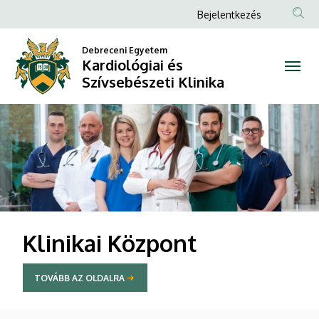
Kardiológiai
Anonim
Bejelentkezés
Felhasználói
és
Debreceni Egyetem
fiók
Kardiológiai és
Szívsebészeti
menüje
Szívsebészeti Klinika
Klinika
DIAVETÍTÉS
Klinikai Központ
TOVÁBB AZ OLDALRA