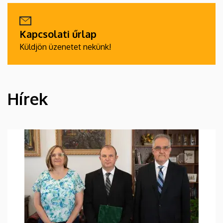
Kapcsolati űrlap
Küldjön üzenetet nekünk!
Hírek
HÍREK