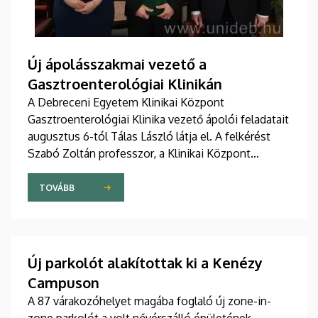
Új ápolásszakmai vezető a
Gasztroenterológiai Klinikán
A Debreceni Egyetem Klinikai Központ
Gasztroenterológiai Klinika vezető ápolói feladatait
augusztus 6-tól Tálas László látja el. A felkérést
Szabó Zoltán professzor, a Klinikai Központ
elnöke, valamint Szőllősi Anna ápolási és
szakdolgozói igazgató adta át pénteken
TOVÁBB
ünnepélyes keretek között az Elnöki Hivatalban.
Új parkolót alakítottak ki a Kenézy
Campuson
A 87 várakozóhelyet magába foglaló új zone-in-