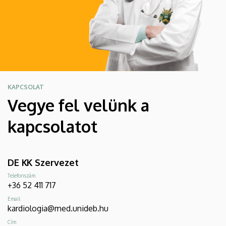
KAPCSOLAT
Vegye fel velünk a
kapcsolatot
DE KK Szervezet
Telefonszám
+36 52 411 717
Email
kardiologia@med.unideb.hu
Cím