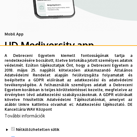
Mobil App
UD Mediversity app
A Debreceni Egyetem kiemelt fontosságúnak tartja a
rendelkezésére bocsátott, illetve birtokába jutott személyes adatok
Az UD Mediversity mobilalkalmazás a Debreceni Egyetem
védelmét. Ezúton tájékoztatjuk Önt, hogy a Debreceni Egyetem a
előremutató fejlesztése, melynek célja, hogy a betegek
2018. május 25. napjától kötelezően alkalmazandó Általános
Adatvédelmi Rendelet alapján felülvizsgálta folyamatait és
és a hozzátartozók egyszerűen, gyorsan
beépítette a GDPR előírásait az adatkezelési és adatvédelmi
eligazodhassanak a Klinikai Központ szolgáltatásai
tevékenységébe. A felhasználók személyes adatait a Debreceni
Egyetem korábban is teljes körültekintéssel kezelte, megfelelve az
között, mert az Ön egészsége a mi prioritásunk. A
érvényben lévő adatkezelési szabályozásoknak. A GDPR előírásait
Debreceni Egyetem egészségügyi ellátáskereső
követve frissítettük Adatvédelmi Tájékoztatónkat, amelyet az
alábbi linkre kattintva olvashat el:
Adatkezelési tájékoztató.
DE
alkalmazása lehetővé teszi felhasználói számára az
Kancellária WAV Központ
egyetem egészségügyi információihoz való naprakész
További információk
hozzáférést.
Nélkülözhetetlen sütik
TOVÁBBI INFORMÁCIÓK